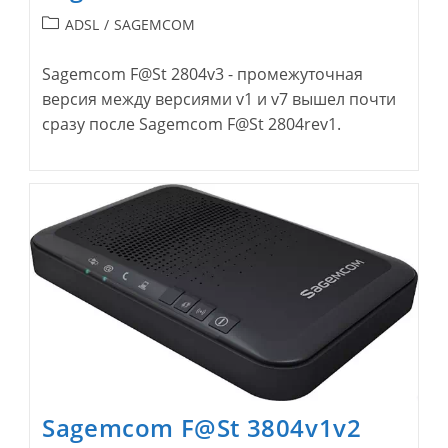
Рубрика
ADSL
/
SAGEMCOM
записи:
Sagemcom F@St 2804v3 - промежуточная
версия между версиями v1 и v7 вышел почти
сразу после Sagemcom F@St 2804rev1.
Sagemcom F@St 3804v1v2