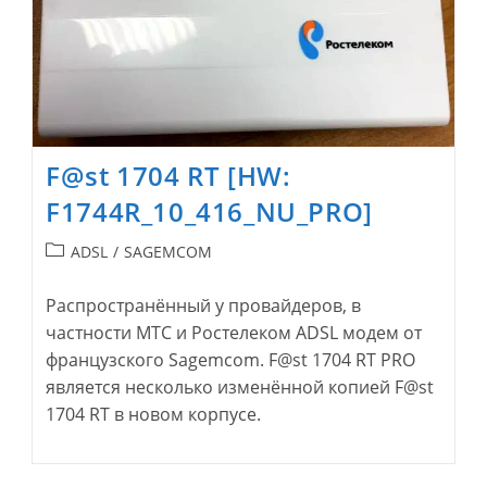
F@st 1704 RT [HW:
F1744R_10_416_NU_PRO]
Рубрика
ADSL
/
SAGEMCOM
записи:
Распространённый у провайдеров, в
частности МТС и Ростелеком ADSL модем от
французского Sagemcom. F@st 1704 RT PRO
является несколько изменённой копией F@st
1704 RT в новом корпусе.