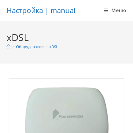
Настройка | manual
Меню
Перейти
к
xDSL
содержимому
>
Оборудование
>
xDSL