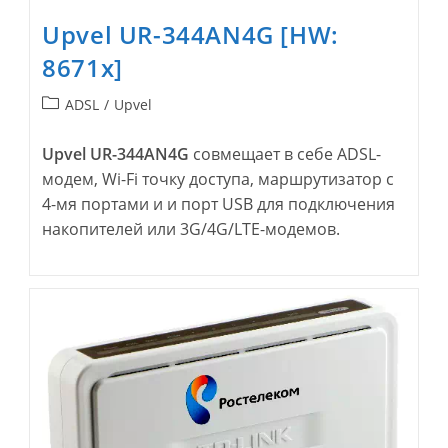
Upvel UR-344AN4G [HW:
8671x]
Рубрика
ADSL
/
Upvel
записи:
Upvel UR-344AN4G
совмещает в себе ADSL-
модем, Wi-Fi точку доступа, маршрутизатор с
4-мя портами и и порт USB для подключения
накопителей или 3G/4G/LTE-модемов.