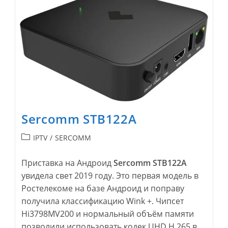
Sercomm STB122A
Рубрика
IPTV
/
SERCOMM
записи:
Приставка на Андроид
Sercomm STB122A
увидела свет 2019 году. Это первая модель в
Ростелекоме на базе Андроид и поправу
получила классификацию Wink +. Чипсет
Hi3798MV200 и нормальный объём памяти
позволили использовать кодек UHD H.265 в