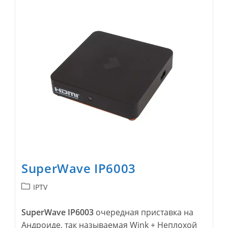
SuperWave IP6003
Рубрика
IPTV
записи:
SuperWave IP6003
очередная приставка на
Андроиде, так называемая Wink + Неплохой