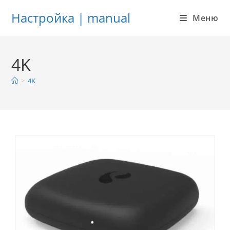
Настройка | manual
Меню
Перейти
к
4K
содержимому
>
4K