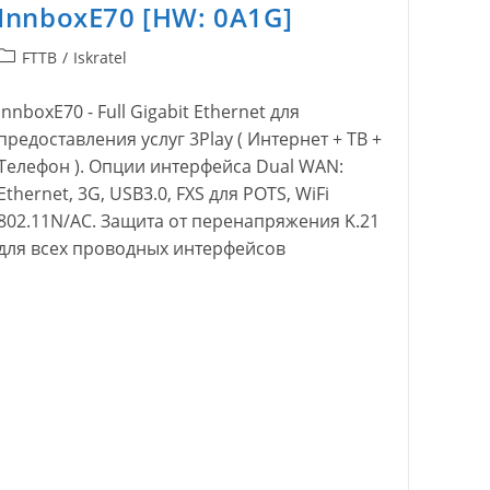
InnboxE70 [HW: 0A1G]
Рубрика
FTTB
/
Iskratel
записи:
InnboxE70 - Full Gigabit Ethernet для
предоставления услуг 3Play ( Интернет + ТВ +
Телефон ). Опции интерфейса Dual WAN:
Ethernet, 3G, USB3.0, FXS для POTS, WiFi
802.11N/AC. Защита от перенапряжения K.21
для всех проводных интерфейсов