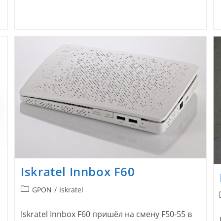
Iskratel Innbox F60
Рубрика
GPON
/
Iskratel
записи:
Iskratel Innbox F60 пришёл на смену F50-55 в