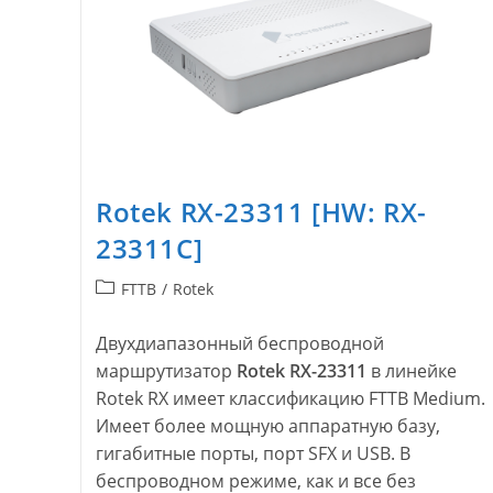
Rotek RX-23311 [HW: RX-
23311C]
Рубрика
FTTB
/
Rotek
записи:
Двухдиапазонный беспроводной
маршрутизатор
Rotek RX-23311
в линейке
Rotek RX имеет классификацию FTTB Medium.
Имеет более мощную аппаратную базу,
гигабитные порты, порт SFX и USB. В
беспроводном режиме, как и все без