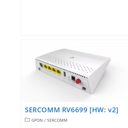
SERCOMM RV6699 [HW: v2]
Рубрика
GPON
/
SERCOMM
записи: