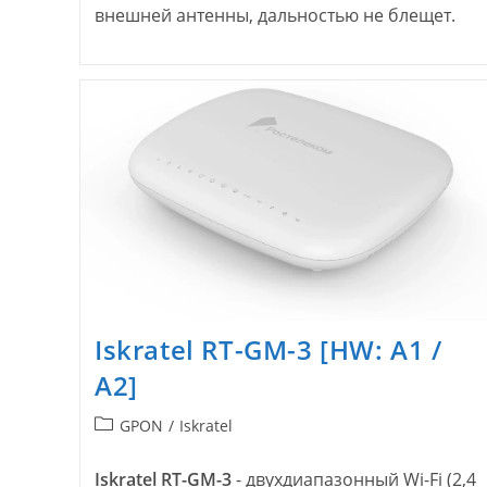
внешней антенны, дальностью не блещет.
Iskratel RT-GM-3 [HW: A1 /
A2]
Рубрика
GPON
/
Iskratel
записи:
Iskratel RT-GM-3
- двухдиапазонный Wi-Fi (2,4