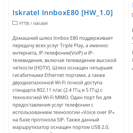
Iskratel InnboxE80 [HW_1.0]
Рубрика
FTTB
/
Iskratel
записи:
Домашний шлюз Innbox E80 поддерживает
передачу всех услуг Triple Play, а именно:
интернета, IP-телефонии(VoIP) и IP-
телевидения, включая телевидение высокой
четкости (HDTV). Шлюз оснащен четырьмя
гигабитными Ethernet портами, а также
двухдиапазонной Wi-Fi точкой доступа
стандарта 802.11 n/ac (2.4 ГГц и 5 ГГц) с
технологией Wi-Fi MIMO. Один порт fxs для
предоставления услуг телефонии с
использованием технологии «Voice over IP»
на базе протокола SIP. Также данный
маршрутизатор оснащен портом USB 2.0,