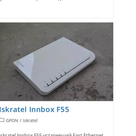
Iskratel Innbox F55
Рубрика
GPON
/
Iskratel
записи:
Iskratel Innbox F55 устаревший Fast Ethernet