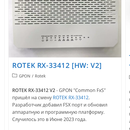
ROTEK RX-33412 [HW: V2]
Рубрика
GPON
/
Rotek
записи:
ROTEK RX-33412 V2
- GPON "Common FxS"
пришёл на смену
ROTEK RX-33412
.
Разработчик добавил FSX порт и обновил
аппаратную и программную платформу.
Случилось это в Июне 2023 года.