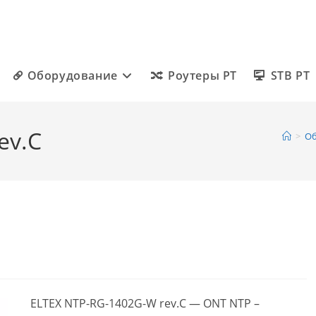
Оборудование
Роутеры РТ
STB РТ
ev.C
>
Об
ELTEX NTP-RG-1402G-W rev.C — ONT NTP –