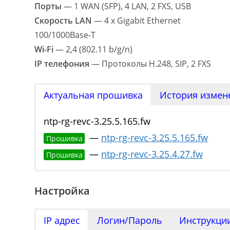
Порты
— 1 WAN (SFP), 4 LAN, 2 FXS, USB
Скорость LAN
— 4 x Gigabit Ethernet
100/1000Base-T
Wi-Fi
— 2,4 (802.11 b/g/n)
IP телефония
— Протоколы H.248, SIP, 2 FXS
Актуальная прошивка
История измен
ntp-rg-revc-3.25.5.165.fw
—
ntp-rg-revc-3.25.5.165.fw
Прошивка
—
ntp-rg-revc-3.25.4.27.fw
Прошивка
NTP-Х_Release_notes_3.25.5
Настройка
IP адрес
Логин/Пароль
Инструкци