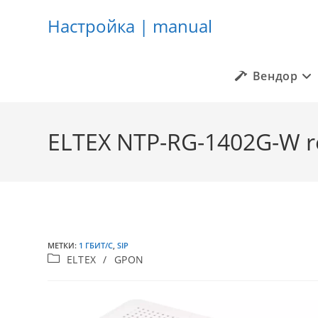
Настройка | manual
Вендор
Перейти
к
ELTEX NTP-RG-1402G-W r
содержимому
МЕТКИ
:
1 ГБИТ/С
,
SIP
Рубрика
ELTEX
/
GPON
записи: